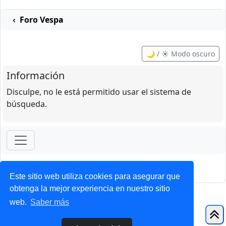
Foro Vespa
🌙 / ☀️ Modo oscuro
Información
Disculpe, no le está permitido usar el sistema de
búsqueda.
ForoClub 2025
Privacidad
|
Condiciones
Este sitio web utiliza cookies para asegurar que
obtenga la mejor experiencia en nuestro sitio
web.
Saber más