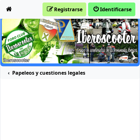
Obviar
Registrarse
Identificarse
n marchas
Papeleos y cuestiones legales